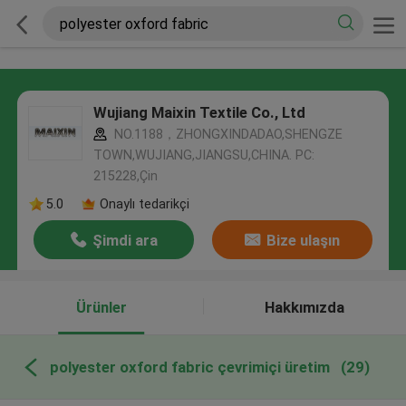
Wujiang Maixin Textile Co., Ltd
NO.1188，ZHONGXINDADAO,SHENGZE
TOWN,WUJIANG,JIANGSU,CHINA. PC:
215228,Çin
5.0
Onaylı tedarikçi
Şimdi ara
Bize ulaşın
Ürünler
Hakkımızda
polyester oxford fabric çevrimiçi üretim
(29)