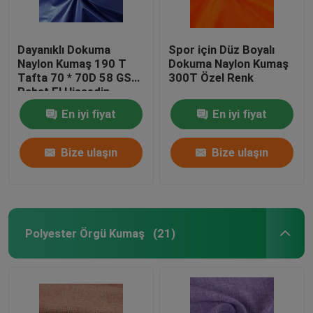
Dayanıklı Dokuma
Spor için Düz Boyalı
Naylon Kumaş 190 T
Dokuma Naylon Kumaş
Tafta 70 * 70D 58 GSM
300T Özel Renk
Rahat El Hissedin
En iyi fiyat
En iyi fiyat
Bize ulaşın
Bize ulaşın
Polyester Örgü Kumaş
(21)