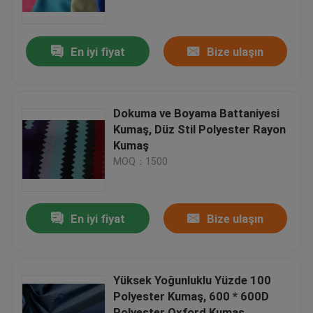
Fabrika turu
En iyi fiyat
Bize ulaşın
Kalite kontrol
Dokuma ve Boyama Battaniyesi
Bize ulaşın
Kumaş, Düz Stil Polyester Rayon
Kumaş
MOQ：1500
Bir teklif isteği
Polyester Tafta Kumaş
En iyi fiyat
Bize ulaşın
Naylon Tafta Kumaş
Yüksek Yoğunluklu Yüzde 100
Polyester Kumaş, 600 * 600D
Polyester dokuma kumaş
Polyester Oxford Kumaş