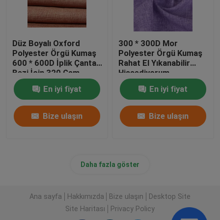
Düz Boyalı Oxford
300 * 300D Mor
Polyester Örgü Kumaş
Polyester Örgü Kumaş
600 * 600D İplik Çanta
Rahat El Yıkanabilir
Bezi İçin 320 Gsm
Hissediyorum
Sayısı
En iyi fiyat
En iyi fiyat
Bize ulaşın
Bize ulaşın
Daha fazla göster
Ana sayfa
Hakkımızda
Bize ulaşın
Desktop Site
Site Haritası
Privacy Policy