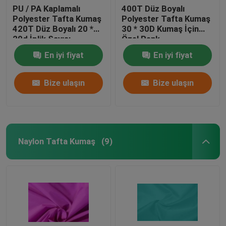
PU / PA Kaplamalı
400T Düz Boyalı
Polyester Tafta Kumaş
Polyester Tafta Kumaş
420T Düz Boyalı 20 *
30 * 30D Kumaş İçin
20d İplik Sayısı
Özel Renk
En iyi fiyat
En iyi fiyat
Bize ulaşın
Bize ulaşın
Naylon Tafta Kumaş
(9)