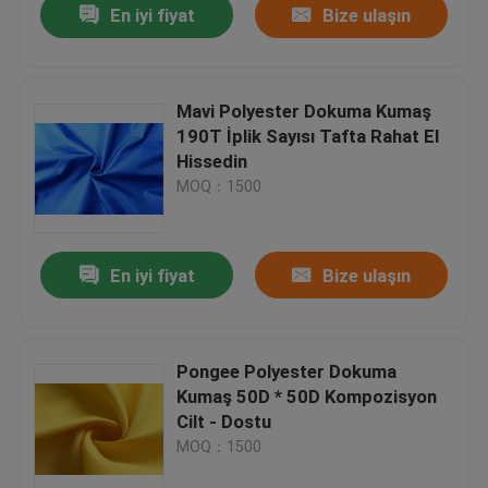
En iyi fiyat
Bize ulaşın
Mavi Polyester Dokuma Kumaş
190T İplik Sayısı Tafta Rahat El
Hissedin
MOQ：1500
En iyi fiyat
Bize ulaşın
Pongee Polyester Dokuma
Kumaş 50D * 50D Kompozisyon
Cilt - Dostu
MOQ：1500