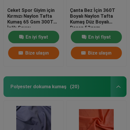
Ceket Spor Giyim için
Çanta Bez İçin 360T
Kırmızı Naylon Tafta
Boyalı Naylon Tafta
Kumaş 65 Gsm 300T
Kumaş Düz Boyalı
İplik Sayısı
Desen 52gsm
En iyi fiyat
En iyi fiyat
Bize ulaşın
Bize ulaşın
Polyester dokuma kumaş
(20)