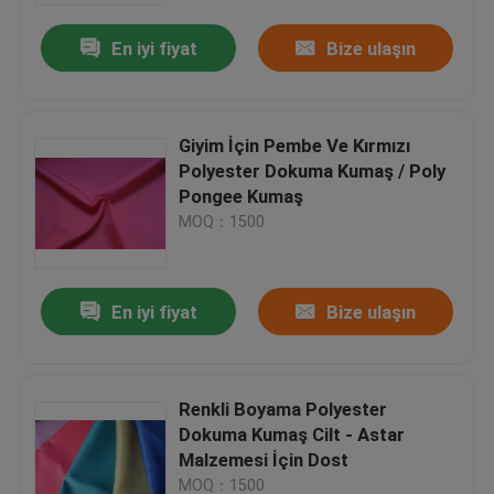
En iyi fiyat
Bize ulaşın
Giyim İçin Pembe Ve Kırmızı
Polyester Dokuma Kumaş / Poly
Pongee Kumaş
MOQ：1500
En iyi fiyat
Bize ulaşın
Ana sayfa
Renkli Boyama Polyester
Ürünler
Dokuma Kumaş Cilt - Astar
Malzemesi İçin Dost
Hakkımızda
MOQ：1500